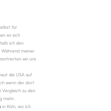
elbst für
an es sich
halb ich den
e. Während meiner
entrierten wir uns
neut die USA auf
uch wenn der dort
in Vergleich zu den
g mehr.
us
in Köln, wo ich