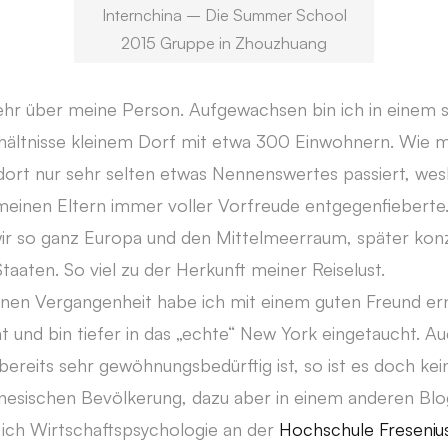
Internchina – Die Summer School
2015 Gruppe in Zhouzhuang
hr über meine Person. Aufgewachsen bin ich in einem s
hältnisse kleinem Dorf mit etwa 300 Einwohnern. Wie m
t dort nur sehr selten etwas Nennenswertes passiert, wes
 meinen Eltern immer voller Vorfreude entgegenfiebert
wir so ganz Europa und den Mittelmeerraum, später konz
Staaten. So viel zu der Herkunft meiner Reiselust.
fernen Vergangenheit habe ich mit einem guten Freund er
t und bin tiefer in das „echte“ New York eingetaucht. A
l bereits sehr gewöhnungsbedürftig ist, so ist es doch ke
nesischen Bevölkerung, dazu aber in einem anderen Blo
ich Wirtschaftspsychologie an der
Hochschule Freseni