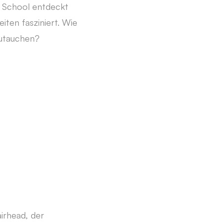
 School entdeckt
iten fasziniert. Wie
zutauchen?
irhead, der