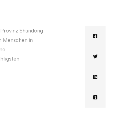
er Provinz Shandong
en Menschen in
rme
htigsten