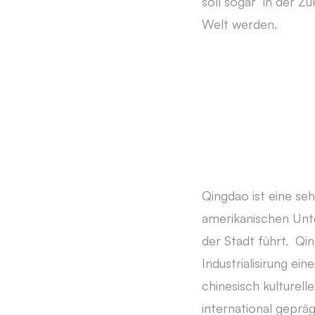
soll sogar in der Z
Welt werden.
Qingdao ist eine se
amerikanischen Unt
der Stadt führt. Qi
Industrialisirung ei
chinesisch kulturel
international geprä