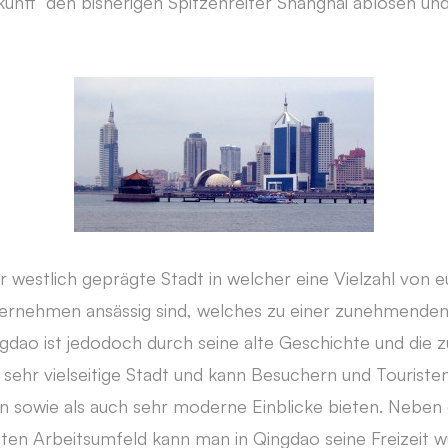
ukunft den bisherigen Spitzenreiter Shanghai ablösen un
hr westlich geprägte Stadt in welcher eine Vielzahl von 
ernehmen ansässig sind, welches zu einer zunehmenden
ngdao ist jedodoch durch seine alte Geschichte und di
ne sehr vielseitige Stadt und kann Besuchern und Tourist
len sowie als auch sehr moderne Einblicke bieten. Nebe
gten Arbeitsumfeld kann man in Qingdao seine Freizeit 