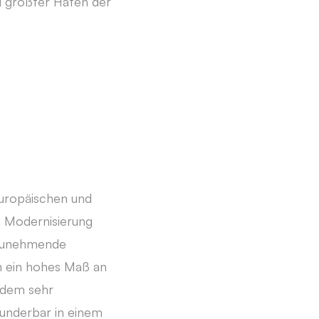
d größter Hafen der
europäischen und
 Modernisierung
e zunehmende
en ein hohes Maß an
n dem sehr
wunderbar in einem