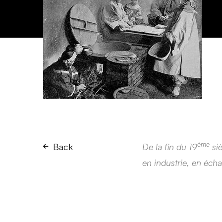
ème
Back
De la fin du 19
siè
en industrie, en écha