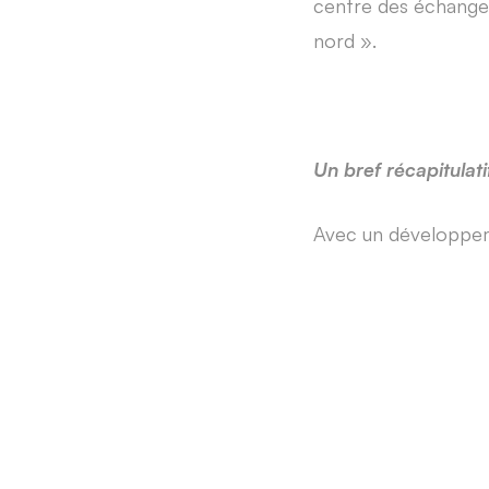
centre des échanges
nord ».
Un bref récapitulati
Avec un développemen