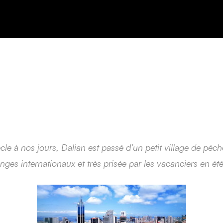
cle à nos jours, Dalian est passé d’un petit village de péch
nges internationaux et très prisée par les vacanciers en été