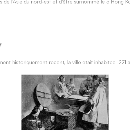
 de l’Asie du nord-est et d’être surnommé le « Hong K
f
t historiquement récent, la ville était inhabitée -221 