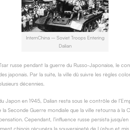
InternChina – Soviet Troops Entering
Dalian
 Tsar russe pendant la guerre du Russo-Japonaise, le con
s japonais. Par la suite, la ville dû suivre les règles col
plusieurs décennies.
 du Japon en 1945, Dalian resta sous le contrôle de l’Em
e la Seconde Guerre mondiale que la ville retourna à la 
nsation. Cependant, l’influence russe persista jusqu’en
ment chinois récupéra la souveraineté de Lüshun et mis f