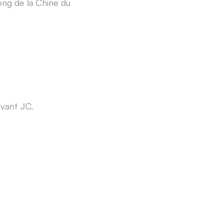
ong de la Chine du
avant JC.