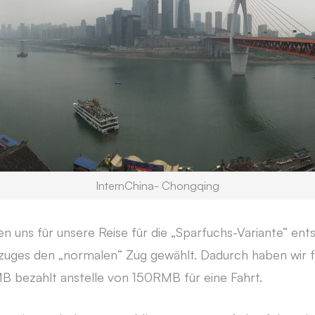
InternChina- Chongqing
n uns für unsere Reise für die „Sparfuchs-Variante“ ent
lzuges den „normalen“ Zug gewählt. Dadurch haben wir f
B bezahlt anstelle von 150RMB für eine Fahrt.