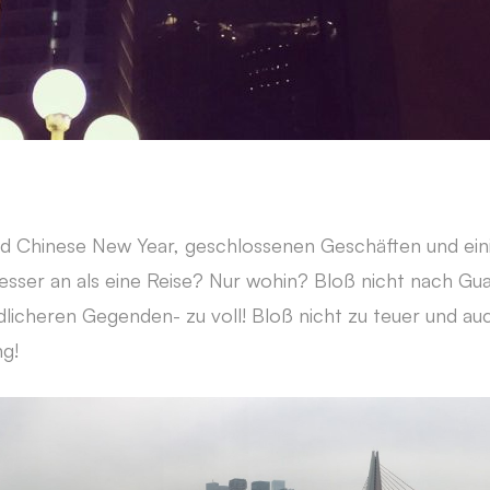
 Chinese New Year, geschlossenen Geschäften und eini
besser an als eine Reise? Nur wohin? Bloß nicht nach Gua
ndlicheren Gegenden- zu voll! Bloß nicht zu teuer und au
g!