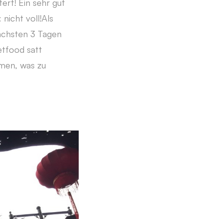
ert! Ein sehr gut
nicht voll!Als
nächsten 3 Tagen
tfood satt
men, was zu