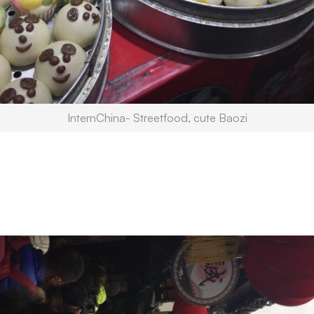
InternChina- Streetfood, cute Baozi