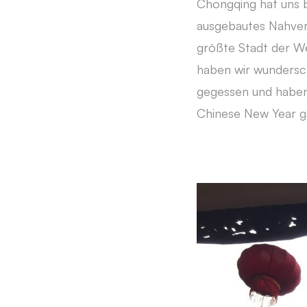
Chongqing hat uns b
ausgebautes Nahverk
größte Stadt der We
haben wir wundersc
gegessen und haben
Chinese New Year ga