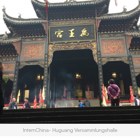
InternChina- Huguang Versammlungshalle