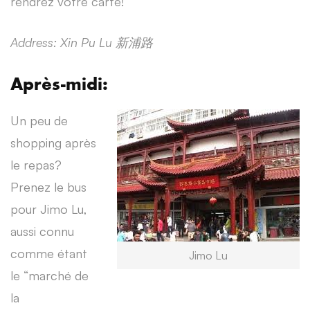
rendrez votre carte!
Address: Xin Pu Lu
新浦路
Après-midi:
Un peu de
shopping après
le repas?
Prenez le bus
pour Jimo Lu,
aussi connu
comme étant
Jimo Lu
le “marché de
la